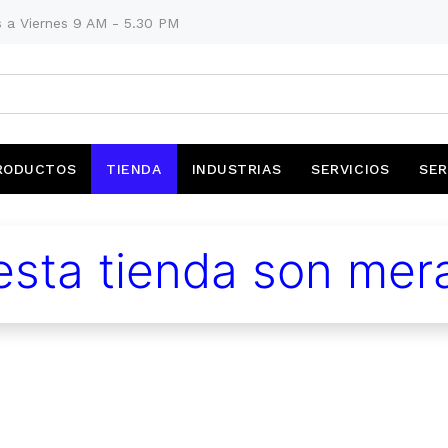
 a Viernes 9 AM - 5.30 PM
RODUCTOS
TIENDA
INDUSTRIAS
SERVICIOS
SER
sta tienda son mera