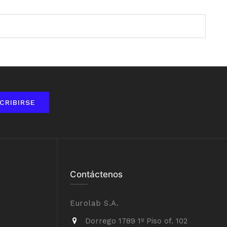
CRIBIRSE
Contáctenos
Eurolab S.A.
Dorrego 1789 1º Piso of. 102